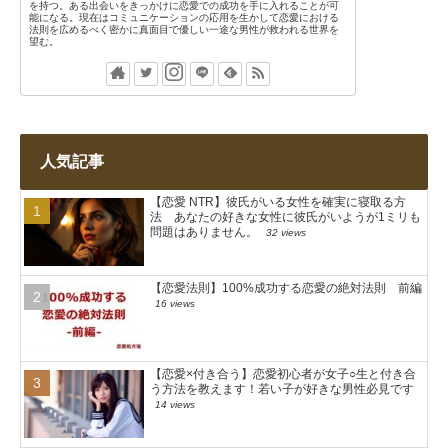
を持つ。ある出会いをきっかけに恋愛での成功を手に入れることが可
能になる。現在はコミュニケーションの応用を生かして恋愛における
法則を広めるべく密かに真面目で優しい一途な男性が救われる世界を
望む。
人気記事
【恋愛 NTR】彼氏がいる女性を確実に寝取る方
法 あなたの好きな女性に彼氏がいようが1ミリも
問題はありません。
32 views
【恋愛法則】100%成功する恋愛の絶対法則 前編
16 views
【恋愛×付き合う】恋愛初心者が女子○生と付き合
う方法を教えます！若い子が好きな男性必見です
14 views