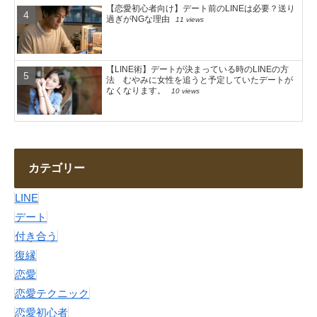
【恋愛初心者向け】デート前のLINEは必要？送り
過ぎがNGな理由
11 views
【LINE術】デートが決まっている時のLINEの方
法 むやみに女性を追うと予定していたデートが
なくなります。
10 views
カテゴリー
LINE
デート
付き合う
復縁
恋愛
恋愛テクニック
恋愛初心者