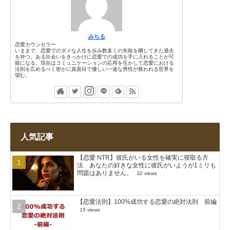
みちる
恋愛カウンセラー
いままで、恋愛でのダメな人生を歩み数多くの失敗を晒してきた過去
を持つ。ある出会いをきっかけに恋愛での成功を手に入れることが可
能になる。現在はコミュニケーションの応用を生かして恋愛における
法則を広めるべく密かに真面目で優しい一途な男性が救われる世界を
望む。
人気記事
【恋愛 NTR】彼氏がいる女性を確実に寝取る方
法 あなたの好きな女性に彼氏がいようが1ミリも
問題はありません。
32 views
【恋愛法則】100%成功する恋愛の絶対法則 前編
15 views