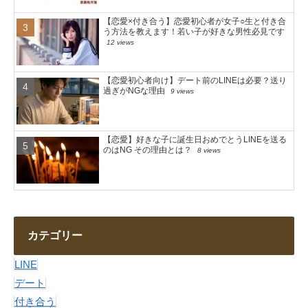
【恋愛×付き合う】恋愛初心者が女子○生と付き合
う方法を教えます！若い子が好きな男性必見です
12 views
【恋愛初心者向け】デート前のLINEは必要？送り
過ぎがNGな理由
9 views
【恋愛】好きな子に誕生日おめでとうLINEを送る
のはNG その理由とは？
8 views
カテゴリー
LINE
デート
付き合う