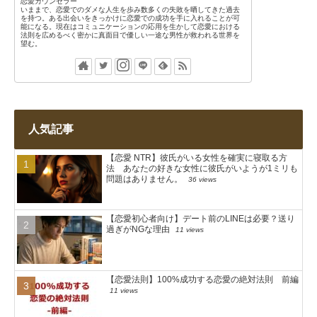
恋愛カウンセラー
いままで、恋愛でのダメな人生を歩み数多くの失敗を晒してきた過去
を持つ。ある出会いをきっかけに恋愛での成功を手に入れることが可
能になる。現在はコミュニケーションの応用を生かして恋愛における
法則を広めるべく密かに真面目で優しい一途な男性が救われる世界を
望む。
人気記事
【恋愛 NTR】彼氏がいる女性を確実に寝取る方
法 あなたの好きな女性に彼氏がいようが1ミリも
問題はありません。
36 views
【恋愛初心者向け】デート前のLINEは必要？送り
過ぎがNGな理由
11 views
【恋愛法則】100%成功する恋愛の絶対法則 前編
11 views