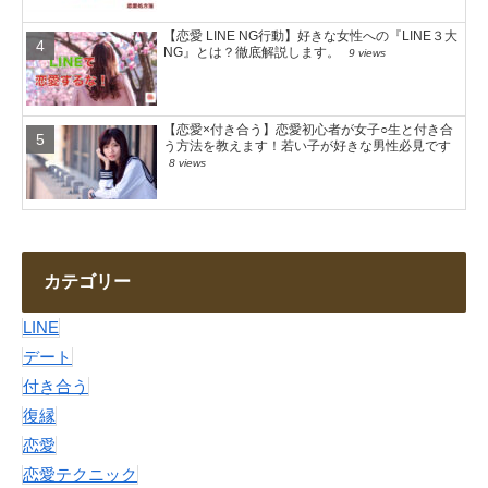
【恋愛 LINE NG行動】好きな女性への『LINE３大
NG』とは？徹底解説します。
9 views
【恋愛×付き合う】恋愛初心者が女子○生と付き合
う方法を教えます！若い子が好きな男性必見です
8 views
カテゴリー
LINE
デート
付き合う
復縁
恋愛
恋愛テクニック