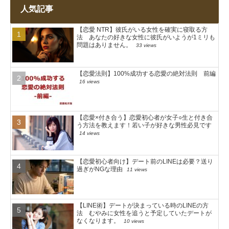
人気記事
【恋愛 NTR】彼氏がいる女性を確実に寝取る方
法 あなたの好きな女性に彼氏がいようが1ミリも
問題はありません。
33 views
【恋愛法則】100%成功する恋愛の絶対法則 前編
16 views
【恋愛×付き合う】恋愛初心者が女子○生と付き合
う方法を教えます！若い子が好きな男性必見です
14 views
【恋愛初心者向け】デート前のLINEは必要？送り
過ぎがNGな理由
11 views
【LINE術】デートが決まっている時のLINEの方
法 むやみに女性を追うと予定していたデートが
なくなります。
10 views