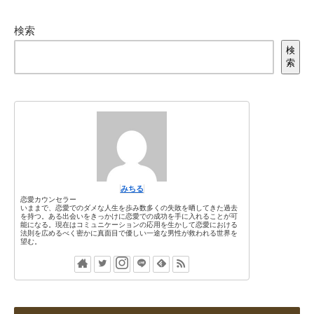
検索
検
索
みちる
恋愛カウンセラー
いままで、恋愛でのダメな人生を歩み数多くの失敗を晒してきた過去
を持つ。ある出会いをきっかけに恋愛での成功を手に入れることが可
能になる。現在はコミュニケーションの応用を生かして恋愛における
法則を広めるべく密かに真面目で優しい一途な男性が救われる世界を
望む。