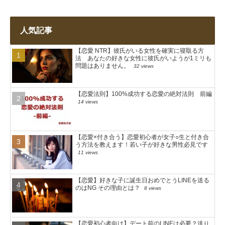
人気記事
【恋愛 NTR】彼氏がいる女性を確実に寝取る方
法 あなたの好きな女性に彼氏がいようが1ミリも
問題はありません。
32 views
【恋愛法則】100%成功する恋愛の絶対法則 前編
14 views
【恋愛×付き合う】恋愛初心者が女子○生と付き合
う方法を教えます！若い子が好きな男性必見です
11 views
【恋愛】好きな子に誕生日おめでとうLINEを送る
のはNG その理由とは？
8 views
【恋愛初心者向け】デート前のLINEは必要？送り