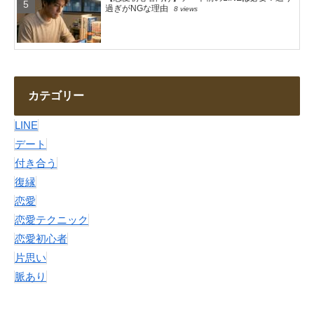
過ぎがNGな理由
8 views
カテゴリー
LINE
デート
付き合う
復縁
恋愛
恋愛テクニック
恋愛初心者
片思い
脈あり