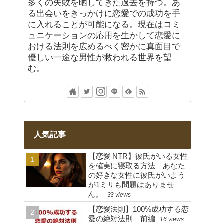
多くの失敗を晒してきた過去を持つ。あ
る出会いをきっかけに恋愛での成功を手
に入れることが可能になる。現在はコミ
ュニケーションの応用を生かして恋愛に
おける法則を広めるべく密かに真面目で
優しい一途な男性が救われる世界を望
む。
人気記事
【恋愛 NTR】彼氏がいる女性
を確実に寝取る方法 あなた
の好きな女性に彼氏がいよう
が1ミリも問題はありませ
ん。
33 views
【恋愛法則】100%成功する恋
愛の絶対法則 前編
16 views