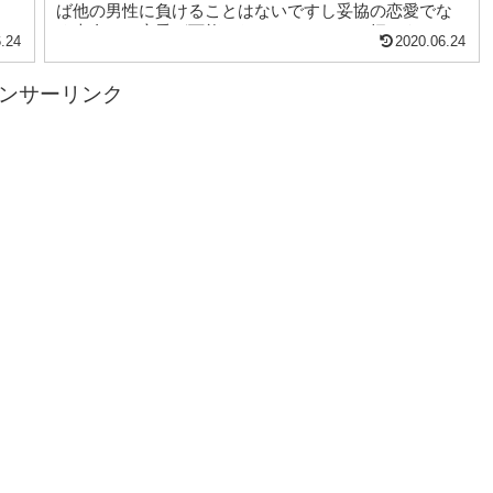
ば他の男性に負けることはないですし妥協の恋愛でな
く本命との恋愛が可能となるのでしっかり押さえてお
.24
2020.06.24
いてください。一番、簡単にわかるのは『飲みに行か
ない？』『ご飯にでも行かない？』と聞いて判断して
ンサーリンク
ください。好感レベルによって反応がかなり違うので
見分けるのは難しいですが慣れれば簡単です。好感レ
ベルに関しては過去の記事をみてください。詳しく書
いています。