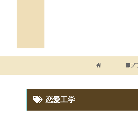
プ
恋愛工学