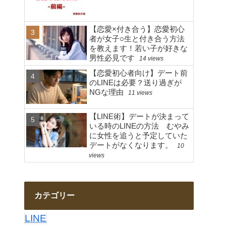
【恋愛×付き合う】恋愛初心
者が女子○生と付き合う方法
を教えます！若い子が好きな
男性必見です
14 views
【恋愛初心者向け】デート前
のLINEは必要？送り過ぎが
NGな理由
11 views
【LINE術】デートが決まって
いる時のLINEの方法 むやみ
に女性を追うと予定していた
デートがなくなります。
10
views
カテゴリー
LINE