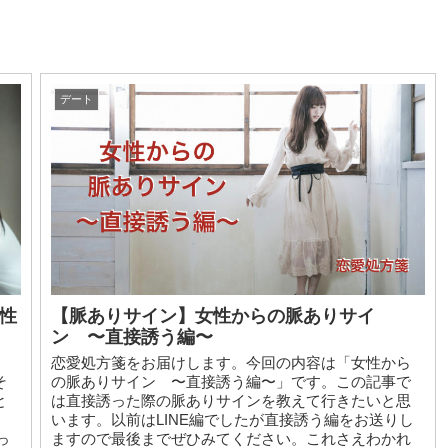
デート
要性
【脈ありサイン】女性からの脈ありサイ
ン 〜直接誘う編〜
、
恋愛処方箋をお届けします。今回の内容は「女性から
そ
の脈ありサイン 〜直接誘う編〜」です。この記事で
と
は直接誘った際の脈ありサインを教えて行きたいと思
。
います。以前はLINE編でしたが直接誘う編をお送りし
っ
ますので最後までぜひみてください。これさえわかれ