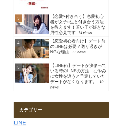
【恋愛×付き合う】恋愛初心
者が女子○生と付き合う方法
を教えます！若い子が好きな
男性必見です
14 views
【恋愛初心者向け】デート前
のLINEは必要？送り過ぎが
NGな理由
11 views
【LINE術】デートが決まって
いる時のLINEの方法 むやみ
に女性を追うと予定していた
デートがなくなります。
10
views
カテゴリー
LINE