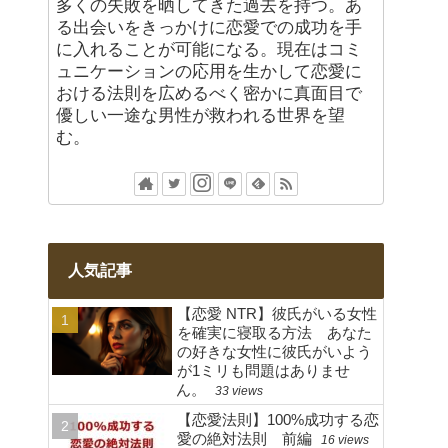
多くの失敗を晒してきた過去を持つ。あ
る出会いをきっかけに恋愛での成功を手
に入れることが可能になる。現在はコミ
ュニケーションの応用を生かして恋愛に
おける法則を広めるべく密かに真面目で
優しい一途な男性が救われる世界を望
む。
人気記事
【恋愛 NTR】彼氏がいる女性
を確実に寝取る方法 あなた
の好きな女性に彼氏がいよう
が1ミリも問題はありませ
ん。
33 views
【恋愛法則】100%成功する恋
愛の絶対法則 前編
16 views