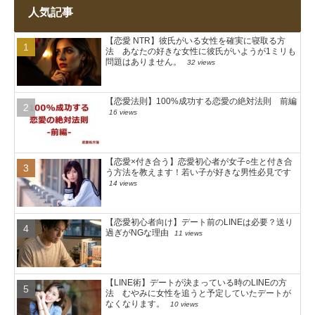
人気記事
【恋愛 NTR】彼氏がいる女性を確実に寝取る方
法 あなたの好きな女性に彼氏がいようが1ミリも
問題はありません。
32 views
【恋愛法則】100%成功する恋愛の絶対法則 前編
16 views
【恋愛×付き合う】恋愛初心者が女子○生と付き合
う方法を教えます！若い子が好きな男性必見です
14 views
【恋愛初心者向け】デート前のLINEは必要？送り
過ぎがNGな理由
11 views
【LINE術】デートが決まっている時のLINEの方
法 むやみに女性を追うと予定していたデートが
なくなります。
10 views