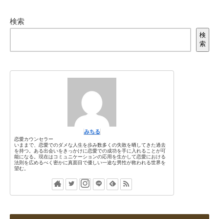
検索
検
索
みちる
恋愛カウンセラー
いままで、恋愛でのダメな人生を歩み数多くの失敗を晒してきた過去
を持つ。ある出会いをきっかけに恋愛での成功を手に入れることが可
能になる。現在はコミュニケーションの応用を生かして恋愛における
法則を広めるべく密かに真面目で優しい一途な男性が救われる世界を
望む。