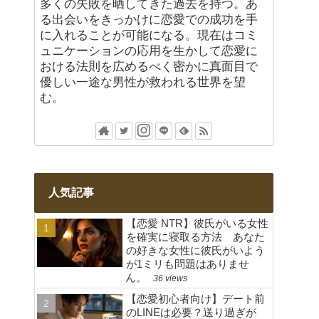
多くの失敗を晒してきた過去を持つ。あ
る出会いをきっかけに恋愛での成功を手
に入れることが可能になる。現在はコミ
ュニケーションの応用を生かして恋愛に
おける法則を広めるべく密かに真面目で
優しい一途な男性が救われる世界を望
む。
人気記事
【恋愛 NTR】彼氏がいる女性
を確実に寝取る方法 あなた
の好きな女性に彼氏がいよう
が1ミリも問題はありませ
ん。
36 views
【恋愛初心者向け】デート前
のLINEは必要？送り過ぎが