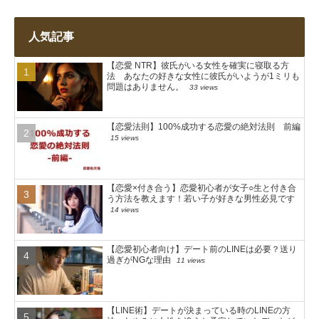
人気記事
【恋愛 NTR】彼氏がいる女性を確実に寝取る方
法 あなたの好きな女性に彼氏がいようが1ミリも
問題はありません。
33 views
【恋愛法則】100%成功する恋愛の絶対法則 前編
15 views
【恋愛×付き合う】恋愛初心者が女子○生と付き合
う方法を教えます！若い子が好きな男性必見です
14 views
【恋愛初心者向け】デート前のLINEは必要？送り
過ぎがNGな理由
11 views
【LINE術】デートが決まっている時のLINEの方