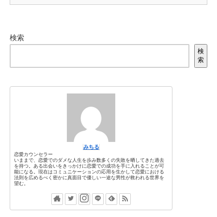
検索
検
索
みちる
恋愛カウンセラー
いままで、恋愛でのダメな人生を歩み数多くの失敗を晒してきた過去
を持つ。ある出会いをきっかけに恋愛での成功を手に入れることが可
能になる。現在はコミュニケーションの応用を生かして恋愛における
法則を広めるべく密かに真面目で優しい一途な男性が救われる世界を
望む。