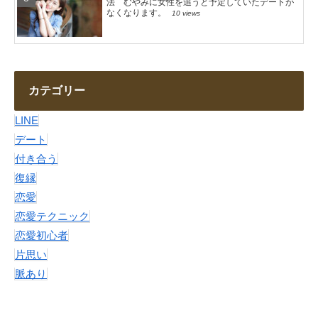
法 むやみに女性を追うと予定していたデートが
なくなります。
10 views
カテゴリー
LINE
デート
付き合う
復縁
恋愛
恋愛テクニック
恋愛初心者
片思い
脈あり