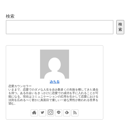
検索
検
索
みちる
恋愛カウンセラー
いままで、恋愛でのダメな人生を歩み数多くの失敗を晒してきた過去
を持つ。ある出会いをきっかけに恋愛での成功を手に入れることが可
能になる。現在はコミュニケーションの応用を生かして恋愛における
法則を広めるべく密かに真面目で優しい一途な男性が救われる世界を
望む。