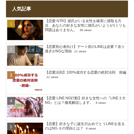
人気記事
【恋愛 NTR】彼氏がいる女性を確実に寝取る方
法 あなたの好きな女性に彼氏がいようが1ミリも
問題はありません。
36 views
【恋愛初心者向け】デート前のLINEは必要？送り
過ぎがNGな理由
11 views
【恋愛法則】100%成功する恋愛の絶対法則 前編
11 views
【恋愛 LINE NG行動】好きな女性への『LINE３大
NG』とは？徹底解説します。
9 views
【恋愛】好きな子に誕生日おめでとうLINEを送る
のはNG その理由とは？
8 views